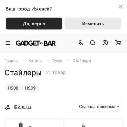
Ваш город
Ижевск?
Да, верно
Изменить
–
–
–
Главная
Каталог
Dyson
Стайлеры
Стайлеры
21 товар
HS08
HS09
Фильтр
Сначала дешевые