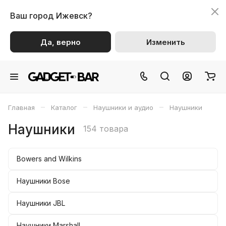
Ваш город
Ижевск?
Да, верно
Изменить
–
–
–
Главная
Каталог
Наушники и аудио
Наушники
Наушники
154 товара
Bowers and Wilkins
Наушники Bose
Наушники JBL
Наушники Marshall