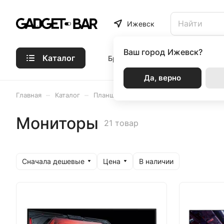
Ижевск
Ваш город
Ижевск?
Каталог
Бренды
Статьи
Акции
Р
Да, верно
–
–
–
Главная
Каталог
Планшеты и ПК
Мониторы
Мониторы
21 товар
Сначала дешевые
Цена
В наличии