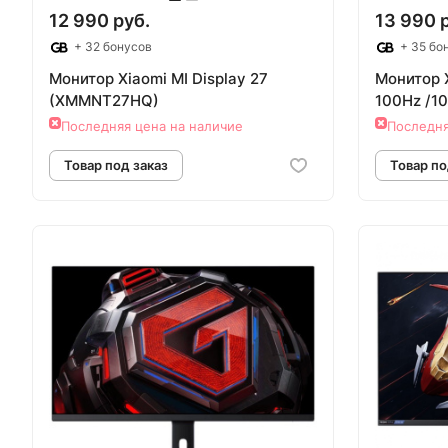
12 990 руб.
13 990 
+ 32 бонусов
+ 35 бо
Монитор Xiaomi MI Display 27
Монитор X
(XMMNT27HQ)
100Hz /1
Последняя цена на наличие
Последня
Товар под заказ
Т