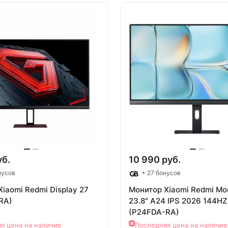
овар под заказ
Товар под зак
уб.
10 990 руб.
нусов
+ 27 бонусов
iaomi Redmi Display 27
Монитор Xiaomi Redmi Mon
RA)
23.8" A24 IPS 2026 144HZ
(P24FDA-RA)
я цена на наличие
Последняя цена на наличие