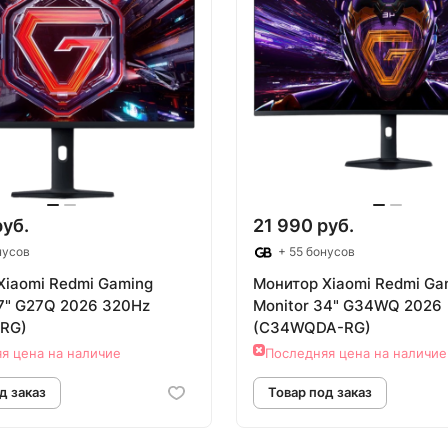
руб.
21 990 руб.
нусов
+ 55 бонусов
Xiaomi Redmi Gaming
Монитор Xiaomi Redmi Ga
27" G27Q 2026 320Hz
Monitor 34" G34WQ 2026
RG)
(C34WQDA-RG)
я цена на наличие
Последняя цена на наличие