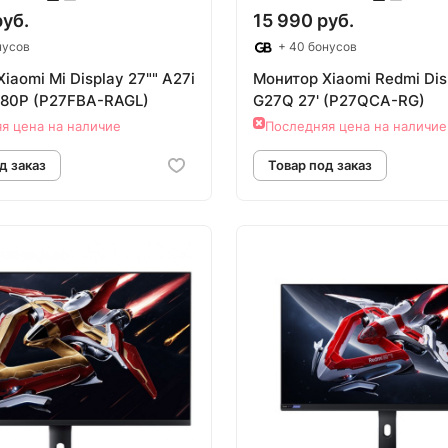
руб.
15 990 руб.
нусов
+ 40 бонусов
iaomi Mi Display 27"" A27i
Монитор Xiaomi Redmi Dis
080P (P27FBA-RAGL)
G27Q 27' (P27QCA-RG)
я цена на наличие
Последняя цена на наличие
овар под заказ
Товар под зак