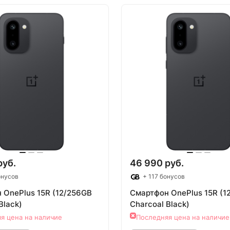
овар под заказ
Товар под зак
руб.
46 990 руб.
онусов
+ 117 бонусов
 OnePlus 15R (12/256GB
Смартфон OnePlus 15R (1
Black)
Charcoal Black)
я цена на наличие
Последняя цена на наличие