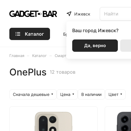
Ижевск
Ваш город
Ижевск?
Каталог
Бренды
Статьи
Акции
Р
Да, верно
–
–
–
Главная
Каталог
Смартфоны
OnePlus
OnePlus
12 товаров
Сначала дешевые
Цена
Цвет
В наличии