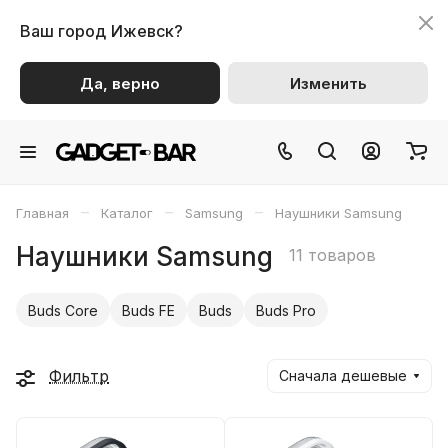
Ваш город
Ижевск?
Да, верно
Изменить
–
–
–
Главная
Каталог
Samsung
Наушники Samsung
Наушники Samsung
11 товаров
Buds Core
Buds FE
Buds
Buds Pro
Фильтр
Сначала дешевые