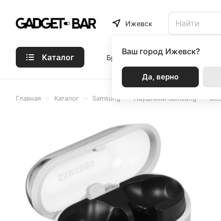
Ижевск
Ваш город
Ижевск?
Каталог
Бренды
Статьи
Акции
Р
Да, верно
–
–
–
–
Главная
Каталог
Samsung
Наушники Samsung
Бес