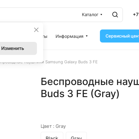
+7
Каталог
Сервисный цен
ассрочка
Контакты
Информация
Изменить
проводные наушники Samsung Galaxy Buds 3 FE
Беспроводные науш
Buds 3 FE (Gray)
Цвет :
Gray
Black
Gray