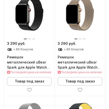
3 290 руб.
3 290 руб.
+ 66 бонусов
+ 66 бонусов
Ремешок
Ремешок
металлический uBear
металлический uBear
Spark для Apple Watch
Spark для Apple Watch
38/40/41mm (S/M, Black)
Последняя цена на наличие
38/40/41mm (S/M, Gold)
Последняя цена на наличие
Товар под заказ
Товар под заказ