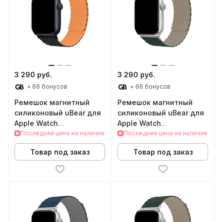
3 290 руб.
3 290 руб.
+ 66 бонусов
+ 66 бонусов
Ремешок магнитный
Ремешок магнитный
силиконовый uBear для
силиконовый uBear для
Apple Watch
Apple Watch
42/44/45/49mm (M/L,
Последняя цена на наличие
42/44/45/49mm (M/L,
Последняя цена на наличие
черный/оранжевый)
зеленый/серый)
Товар под заказ
Товар под заказ