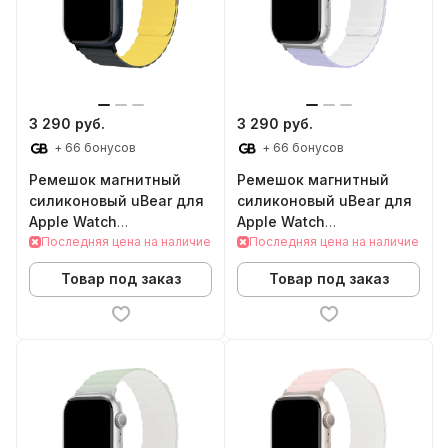
3 290 руб.
3 290 руб.
+ 66 бонусов
+ 66 бонусов
Ремешок магнитный
Ремешок магнитный
силиконовый uBear для
силиконовый uBear для
Apple Watch
Apple Watch
38/40/41/42mm (S/M,
Последняя цена на наличие
38/40/41/42mm (S/M,
Последняя цена на наличие
черный/желтый)
фиолетовый/белый)
Товар под заказ
Товар под заказ