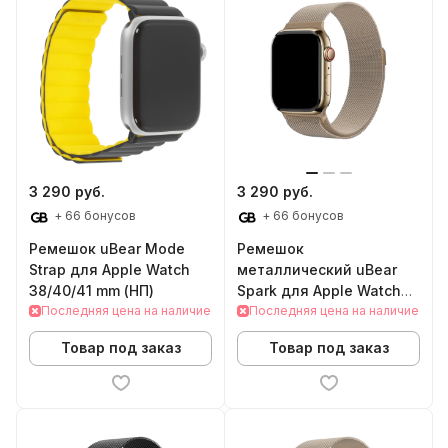
3 290 руб.
3 290 руб.
+ 66 бонусов
+ 66 бонусов
Ремешок uBear Mode
Ремешок
Strap для Apple Watch
металлический uBear
38/40/41 mm (НП)
Spark для Apple Watch
Последняя цена на наличие
44/45/46/49mm (M/L,
Последняя цена на наличие
Gold)
Товар под заказ
Товар под заказ