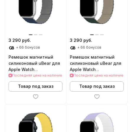
3 290 руб.
3 290 руб.
+ 66 бонусов
+ 66 бонусов
Ремешок магнитный
Ремешок магнитный
силиконовый uBear для
силиконовый uBear для
Apple Watch
Apple Watch
42/44/45/49mm (M/L,
Последняя цена на наличие
38/40/41/42mm (S/M,
Последняя цена на наличие
синий/серый)
зеленый/серый)
Товар под заказ
Товар под заказ