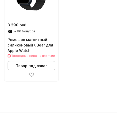
3 290 руб.
+ 66 бонусов
Ремешок магнитный
силиконовый uBear для
Apple Watch
38/40/41/42mm (S/M,
Последняя цена на наличие
черный)
Товар под заказ