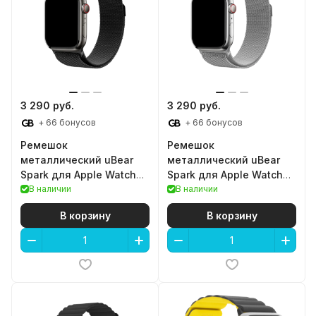
3 290 руб.
3 290 руб.
+ 66 бонусов
+ 66 бонусов
Ремешок
Ремешок
металлический uBear
металлический uBear
Spark для Apple Watch
Spark для Apple Watch
44/45/46/49mm (M/L,
В наличии
44/45/46/49mm (M/L,
В наличии
Black)
Silver)
В корзину
В корзину