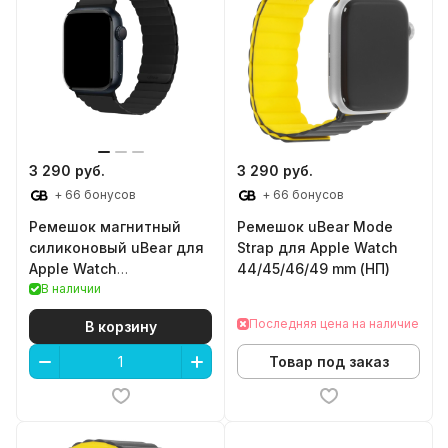
3 290 руб.
3 290 руб.
+ 66 бонусов
+ 66 бонусов
Ремешок магнитный
Ремешок uBear Mode
силиконовый uBear для
Strap для Apple Watch
Apple Watch
44/45/46/49 mm (НП)
42/44/45/49mm (M/L,
В наличии
черный)
Последняя цена на наличие
В корзину
Товар под заказ