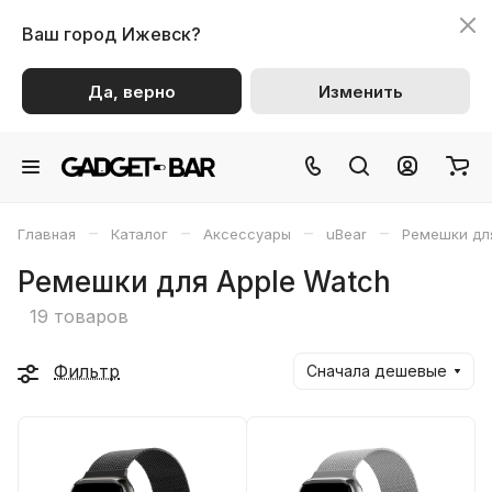
Ваш город
Ижевск?
Да, верно
Изменить
–
–
–
–
Главная
Каталог
Аксессуары
uBear
Ремешки для
Ремешки для Apple Watch
19 товаров
Фильтр
Сначала дешевые