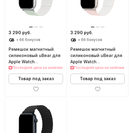
3 290 руб.
3 290 руб.
+ 66 бонусов
+ 66 бонусов
Ремешок магнитный
Ремешок магнитный
силиконовый uBear для
силиконовый uBear для
Apple Watch
Apple Watch
38/40/41/42mm (S/M,
Последняя цена на наличие
38/40/41/42mm (S/M,
Последняя цена на наличие
салатовый/белый)
розовый/белый)
Товар под заказ
Товар под заказ