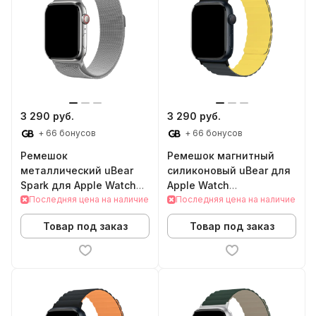
3 290 руб.
3 290 руб.
+ 66 бонусов
+ 66 бонусов
Ремешок
Ремешок магнитный
металлический uBear
силиконовый uBear для
Spark для Apple Watch
Apple Watch
38/40/41mm (S/M, Silver)
Последняя цена на наличие
42/44/45/49mm (M/L,
Последняя цена на наличие
черный/желтый)
Товар под заказ
Товар под заказ