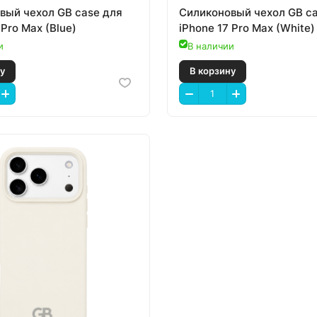
вый чехол GB case для
Силиконовый чехол GB c
 Pro Max (Blue)
iPhone 17 Pro Max (White)
и
В наличии
 корзину
В корзину