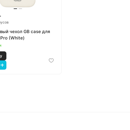
.
нусов
вый чехол GB case для
 Pro (White)
и
 корзину