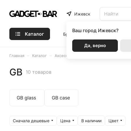
Ижевск
Ваш город
Ижевск?
Каталог
Бренды
Статьи
Акции
Р
Да, верно
–
–
–
Главная
Каталог
Аксессуары
GB
GB
10 товаров
GB glass
GB case
Сначала дешевые
Цена
Цвет
В наличии