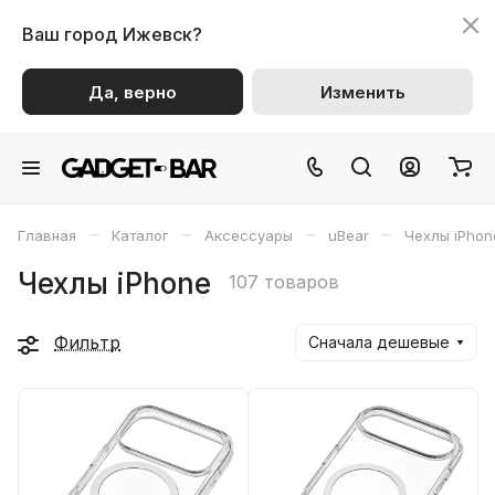
Ваш город
Ижевск?
Да, верно
Изменить
–
–
–
–
Главная
Каталог
Аксессуары
uBear
Чехлы iPhon
Чехлы iPhone
107 товаров
Фильтр
Сначала дешевые