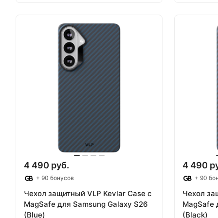
В корзину
В
4 490 руб.
4 490 р
+ 90 бонусов
+ 90 бо
Чехол защитный VLP Kevlar Case с
Чехол за
MagSafe для Samsung Galaxy S26
MagSafe 
(Blue)
(Black)