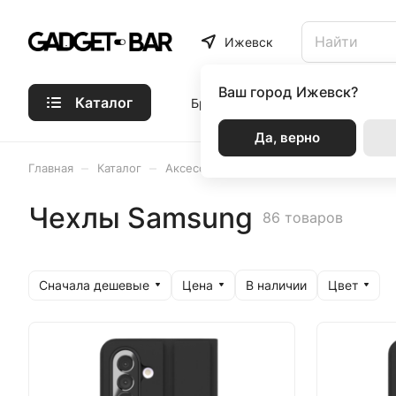
Ижевск
Ваш город
Ижевск?
Каталог
Бренды
Статьи
Акции
Р
Да, верно
–
–
–
–
Главная
Каталог
Аксессуары
VLP
Чехлы Samsung
Чехлы Samsung
86 товаров
Сначала дешевые
Цена
Цвет
В наличии