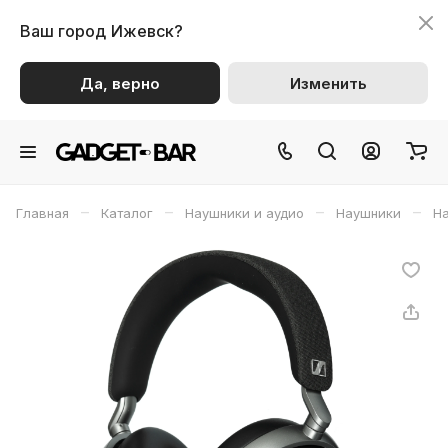
Ваш город
Ижевск?
Да, верно
Изменить
–
–
–
–
Главная
Каталог
Наушники и аудио
Наушники
На