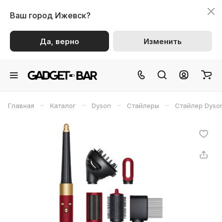
Ваш город
Ижевск?
Да, верно
Изменить
–
–
–
–
Главная
Каталог
Dyson
Стайлеры
Стайлер Dyso