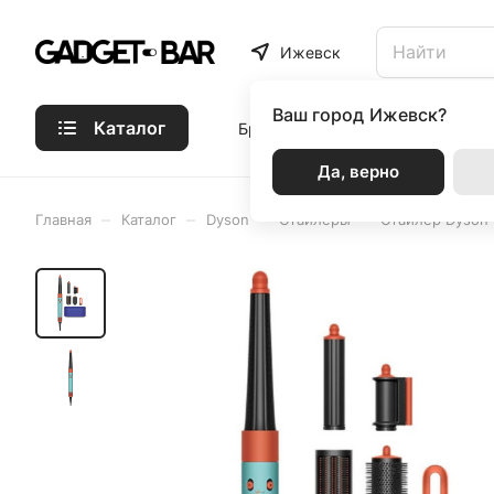
Ижевск
Ваш город
Ижевск?
Каталог
Бренды
Статьи
Акции
Р
Да, верно
–
–
–
–
Главная
Каталог
Dyson
Стайлеры
Стайлер Dyson