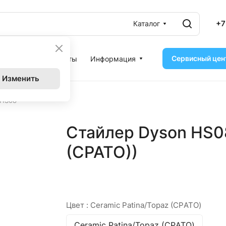
+7
Каталог
Сервисный цен
ассрочка
Контакты
Информация
Изменить
 HS08
Стайлер Dyson HS08
(CPATO))
Цвет :
Ceramic Patina/Topaz (CPАТО)
Ceramic Patina/Topaz (CPАТО)