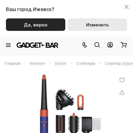
Ваш город
Ижевск?
Да, верно
Изменить
–
–
–
–
Главная
Каталог
Dyson
Стайлеры
Стайлер Dyso