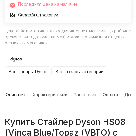
Последняя цена на наличие
Способы доставки
Цена действительна только для интернет-магазина (в рабочее
время с 10:00 до 22:00 по мск) и может отличаться от цен в
розничных магазинах
Все товары Dyson
Все товары категории
Описание
Характеристики
Рассрочка
Оплата
Дост
Купить
Стайлер Dyson HS08
(Vinca Blue/Topaz (VBTO) c