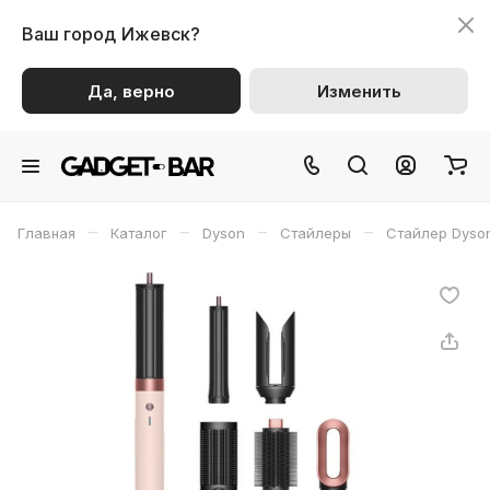
Ваш город
Ижевск?
Да, верно
Изменить
–
–
–
–
Главная
Каталог
Dyson
Стайлеры
Стайлер Dyso