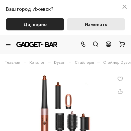
Ваш город
Ижевск?
Да, верно
Изменить
–
–
–
–
Главная
Каталог
Dyson
Стайлеры
Стайлер Dyso