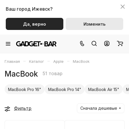
Ваш город
Ижевск?
Да, верно
Изменить
–
–
–
Главная
Каталог
Apple
MacBook
MacBook
51 товар
MacBook Pro 16"
MacBook Pro 14"
MacBook Air 15"
M
Фильтр
Сначала дешевые