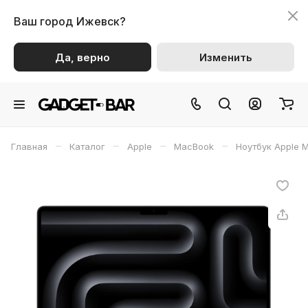
Ваш город
Ижевск?
Да, верно
Изменить
–
–
–
–
Главная
Каталог
Apple
MacBook
Ноутбук Apple 