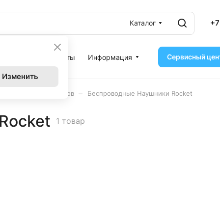
+7
Каталог
Сервисный цен
ассрочка
Контакты
Информация
Изменить
–
ушники других брендов
Беспроводные Наушники Rocket
Rocket
1 товар