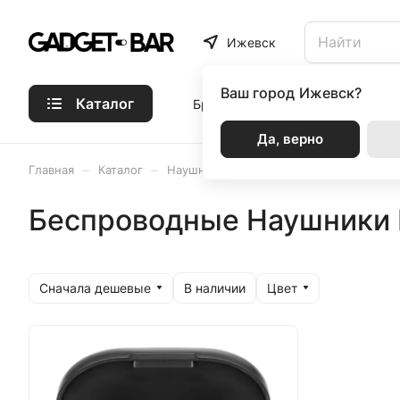
Ижевск
Ваш город
Ижевск?
Каталог
Бренды
Статьи
Акции
Р
Да, верно
–
–
–
–
Главная
Каталог
Наушники и аудио
Наушники
На
Беспроводные Наушники 
Сначала дешевые
Цвет
В наличии