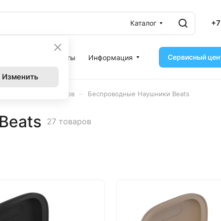
+7
Каталог
Сервисный цен
ассрочка
Контакты
Информация
Изменить
–
ушники других брендов
Беспроводные Наушники Beats
Beats
27 товаров