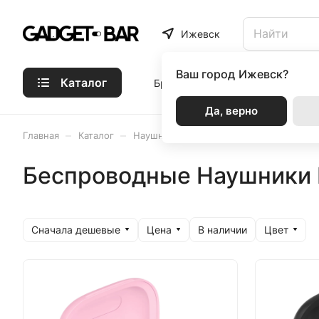
Ижевск
Ваш город
Ижевск?
Каталог
Бренды
Статьи
Акции
Р
Да, верно
–
–
–
–
Главная
Каталог
Наушники и аудио
Наушники
На
Беспроводные Наушники 
Сначала дешевые
Цена
Цвет
В наличии