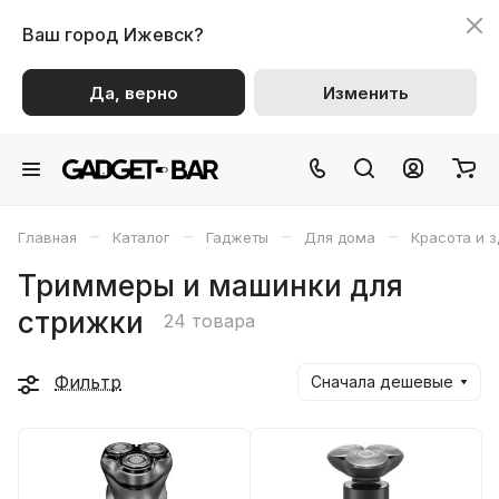
Ваш город
Ижевск?
Да, верно
Изменить
–
–
–
–
Главная
Каталог
Гаджеты
Для дома
Красота и 
Триммеры и машинки для
стрижки
24 товара
Фильтр
Сначала дешевые