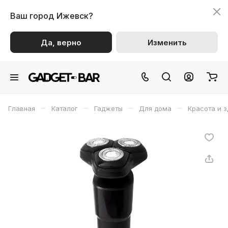
Ваш город
Ижевск?
Да, верно
Изменить
–
–
–
–
Главная
Каталог
Гаджеты
Для дома
Красота и 