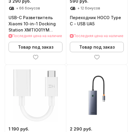
3 290 руб.
590 руб.
+ 66 бонусов
+ 12 бонусов
USB-C Разветвитель
Переходник HOCO Type
Xiaomi 10-in-1 Docking
C - USB UA5
Station XMTIO01YM
(белый)
Последняя цена на наличие
Последняя цена на наличие
Товар под заказ
Товар под заказ
1 190 руб.
2 290 руб.