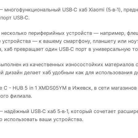
 многофункциональный USB‑C хаб Xiaomi (5‑в‑1), пред
порт USB‑C.
 несколько периферийных устройств — например, флеш
 устройства — к вашему смартфону, планшету или ноу
в, хаб превращает один USB‑C порт в универсальную т
ыполнен из качественных износостойких материалов с
 дизайн делает хаб удобным как для использования до
e C - HUB 5 in 1 XMDS05YM
в
Ижевск
, в сети магазино
ого филиала.
 надёжный USB‑C хаб 5‑в‑1, который сочетает расшир
о использовать ваши устройства.