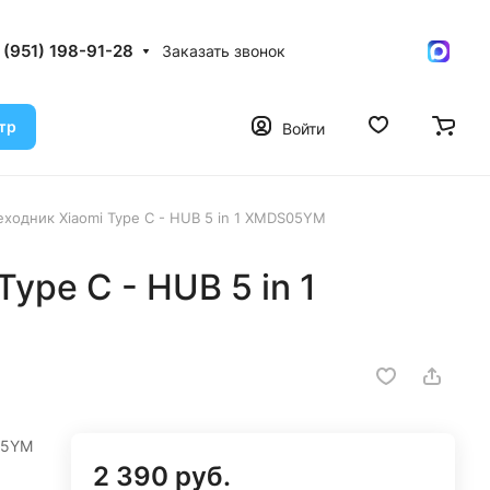
 (951) 198-91-28
Заказать звонок
тр
Войти
ходник Xiaomi Type C - HUB 5 in 1 XMDS05YM
ype C - HUB 5 in 1
05YM
2 390 руб.