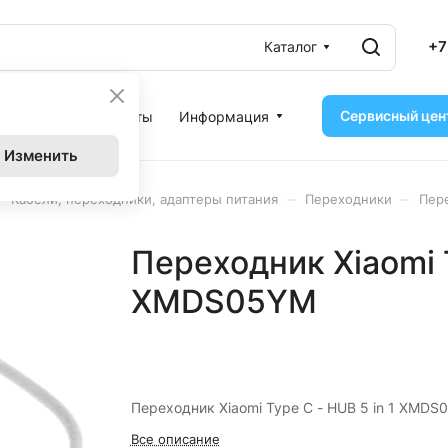
+7
Каталог
Сервисный цен
ассрочка
Контакты
Информация
Изменить
–
–
–
Кабели, переходники, адаптеры питания
Переходники
Пере
Переходник Xiaomi T
XMDS05YM
Переходник Xiaomi Type C - HUB 5 in 1 XMDS
Все описание