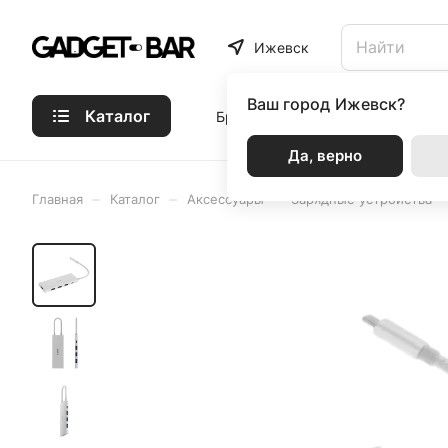
Ижевск
Ваш город
Ижевск?
Каталог
Бренды
Статьи
Акции
Р
Да, верно
–
–
–
Главная
Каталог
Аксессуары
Зарядные устройства