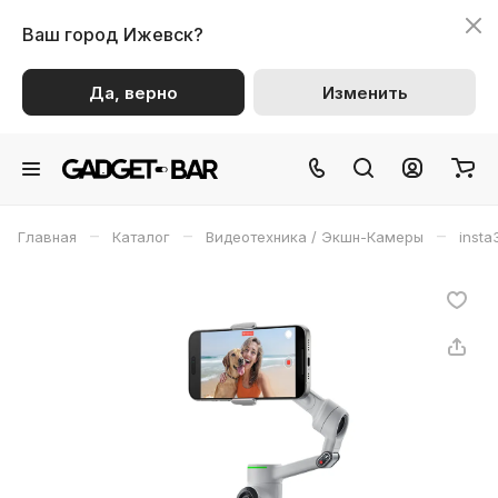
Ваш город
Ижевск?
Да, верно
Изменить
–
–
–
Главная
Каталог
Видеотехника / Экшн-Камеры
insta