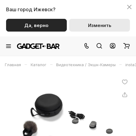
Ваш город
Ижевск?
Да, верно
Изменить
–
–
–
Главная
Каталог
Видеотехника / Экшн-Камеры
insta