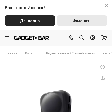
Ваш город
Ижевск?
Да, верно
Изменить
–
–
–
Главная
Каталог
Видеотехника / Экшн-Камеры
insta