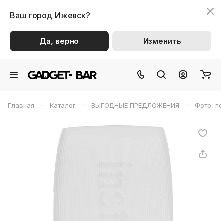
Ваш город
Ижевск?
Да, верно
Изменить
–
–
–
Главная
Каталог
ВЫГОДНЫЕ ПРЕДЛОЖЕНИЯ
Фото, п