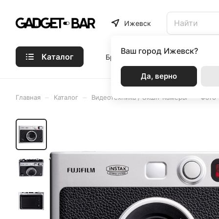
Ижевск
Ваш город
Ижевск?
Каталог
Бренды
Статьи
Акции
Р
Да, верно
–
–
–
Главная
Каталог
Видеотехника / Экшн-Камеры
Фото-