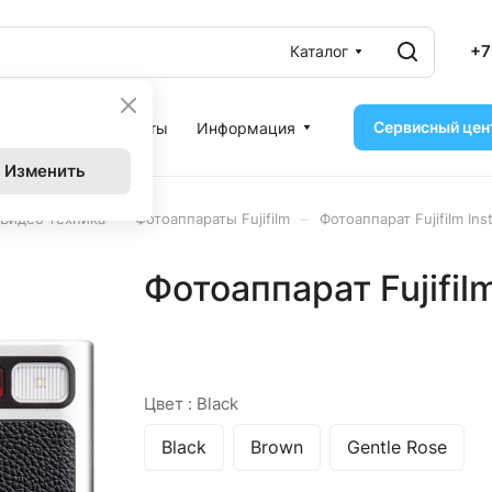
+7
Каталог
Сервисный цен
ассрочка
Контакты
Информация
Изменить
–
–
Видео техника
Фотоаппараты Fujifilm
Фотоаппарат Fujifilm Ins
Фотоаппарат Fujifilm
Цвет :
Black
Black
Brown
Gentle Rose