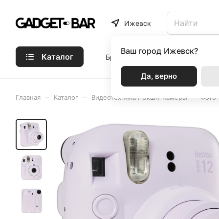
Ижевск
Ваш город
Ижевск?
Каталог
Бренды
Статьи
Акции
Р
Да, верно
–
–
–
Главная
Каталог
Видеотехника / Экшн-Камеры
Фото-