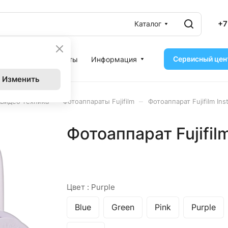
+7
Каталог
Сервисный цен
ассрочка
Контакты
Информация
Изменить
–
–
Видео техника
Фотоаппараты Fujifilm
Фотоаппарат Fujifilm Ins
Фотоаппарат Fujifilm
Цвет :
Purple
Blue
Green
Pink
Purple