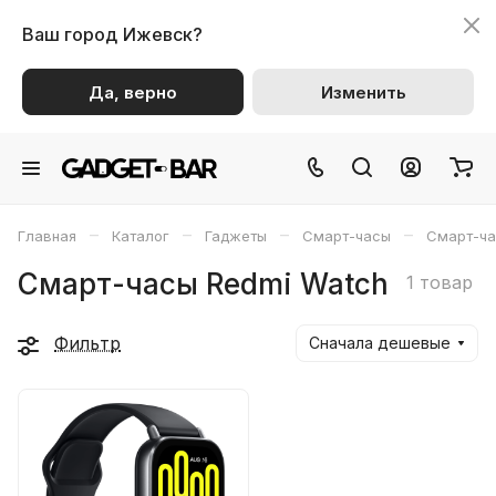
Ваш город
Ижевск?
Да, верно
Изменить
–
–
–
–
Главная
Каталог
Гаджеты
Смарт-часы
Смарт-ча
Смарт-часы Redmi Watch
1 товар
Фильтр
Сначала дешевые