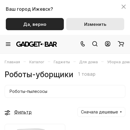
Ваш город
Ижевск?
Да, верно
Изменить
–
–
–
–
Главная
Каталог
Гаджеты
Для дома
Уборка дом
Роботы-уборщики
1 товар
Роботы-пылесосы
Фильтр
Сначала дешевые