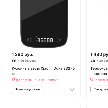
1 290 руб.
1 490 ру
+ 26 бонусов
+ 30 бо
Кухонные весы Xiaomi Duka ES2 (5
Термо-ст
кг)
напитков 
Последняя цена на наличие
Последня