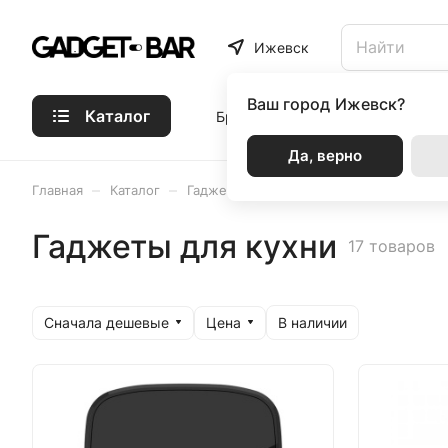
Ижевск
Ваш город
Ижевск?
Каталог
Бренды
Статьи
Акции
Р
Да, верно
–
–
–
–
Главная
Каталог
Гаджеты
Для дома
Кухонная те
Гаджеты для кухни
17 товаров
Сначала дешевые
Цена
В наличии