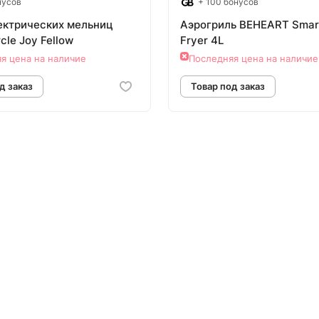
нусов
+ 100 бонусов
ектрических мельниц
Аэрогриль BEHEART Smart
rcle Joy Fellow
Fryer 4L
я цена на наличие
Последняя цена на наличие
овар под заказ
Товар под зак