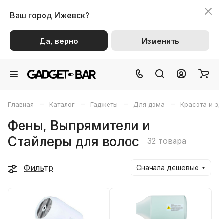
Ваш город
Ижевск?
Да, верно
Изменить
–
–
–
–
Главная
Каталог
Гаджеты
Для дома
Красота и 
Фены, Выпрямители и
Стайлеры для волос
32 товара
Фильтр
Сначала дешевые