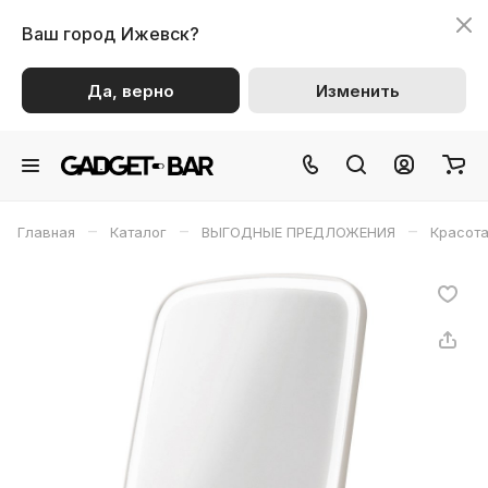
Ваш город
Ижевск?
Да, верно
Изменить
–
–
–
Главная
Каталог
ВЫГОДНЫЕ ПРЕДЛОЖЕНИЯ
Красота