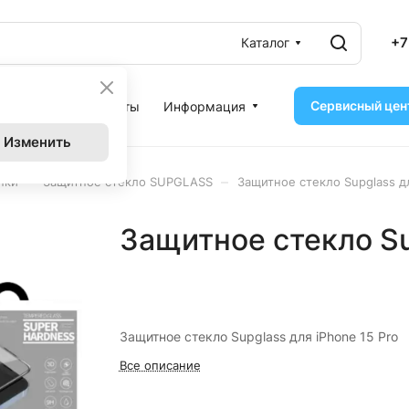
+7
Каталог
Сервисный цен
ассрочка
Контакты
Информация
Изменить
–
–
нки
Защитное стекло SUPGLASS
Защитное стекло Supglass дл
Защитное стекло Su
Защитное стекло Supglass для iPhone 15 Pro
Все описание