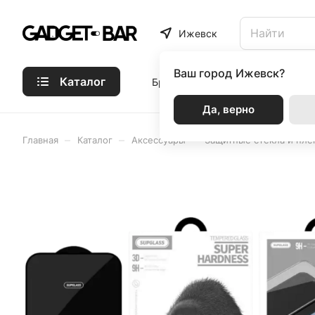
Ижевск
Ваш город
Ижевск?
Каталог
Бренды
Статьи
Акции
Р
Да, верно
–
–
–
Главная
Каталог
Аксессуары
Защитные стекла и пле