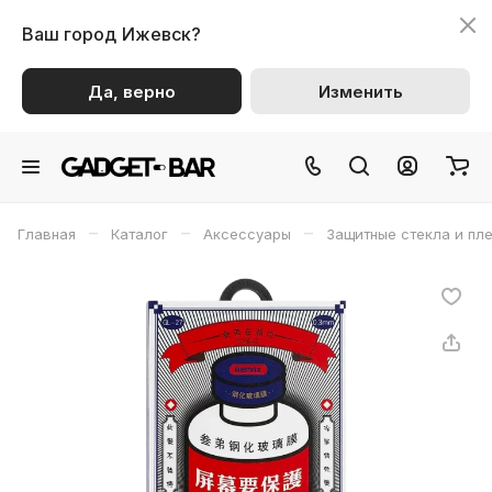
Ваш город
Ижевск?
Да, верно
Изменить
–
–
–
Главная
Каталог
Аксессуары
Защитные стекла и пл