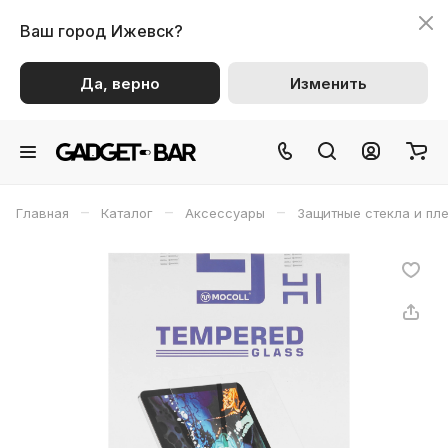
Ваш город
Ижевск?
Да, верно
Изменить
–
–
–
Главная
Каталог
Аксессуары
Защитные стекла и пл