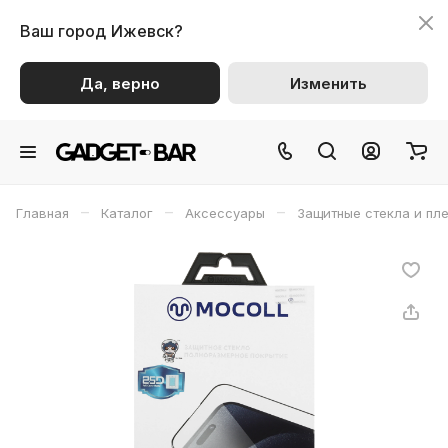
Ваш город
Ижевск?
Да, верно
Изменить
–
–
–
Главная
Каталог
Аксессуары
Защитные стекла и пл