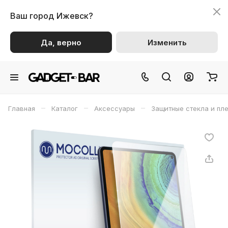
Ваш город
Ижевск?
Да, верно
Изменить
–
–
–
Главная
Каталог
Аксессуары
Защитные стекла и пл