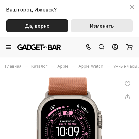
Ваш город
Ижевск?
Да, верно
Изменить
–
–
–
–
Главная
Каталог
Apple
Apple Watch
Умные часы 