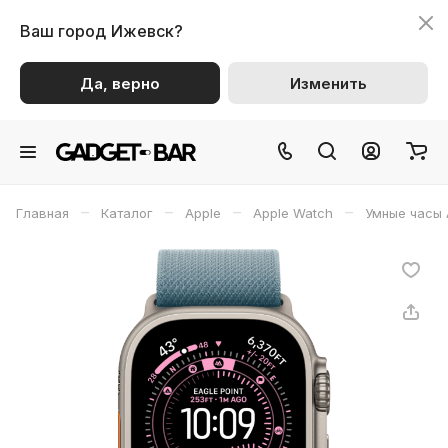
Ваш город
Ижевск?
Да, верно
Изменить
–
–
–
–
Главная
Каталог
Apple
Apple Watch
Умные часы 