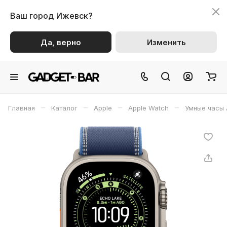
Ваш город
Ижевск?
Да, верно
Изменить
–
–
–
–
Главная
Каталог
Apple
Apple Watch
Умные часы 