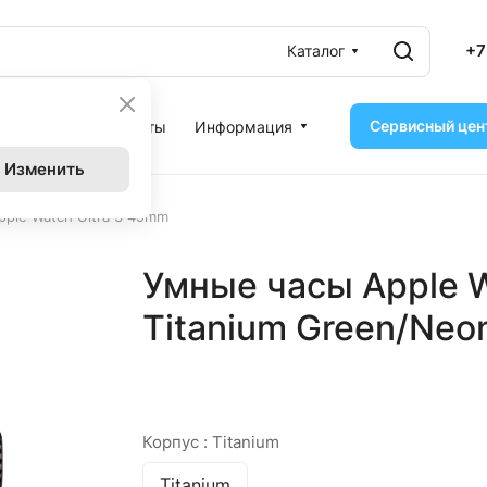
+7
Каталог
Сервисный цен
ассрочка
Контакты
Информация
Изменить
ple Watch Ultra 3 49mm
Умные часы Apple W
Titanium Green/Neon
Корпус :
Titanium
Titanium