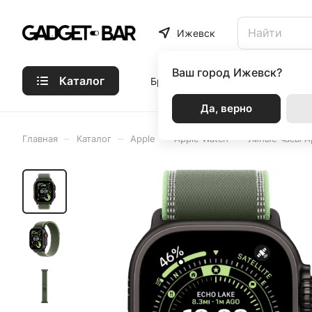
Ижевск
Ваш город
Ижевск?
Каталог
Бренды
Статьи
Акции
Р
Да, верно
–
–
–
–
Главная
Каталог
Apple
Apple Watch
Умные часы Ap