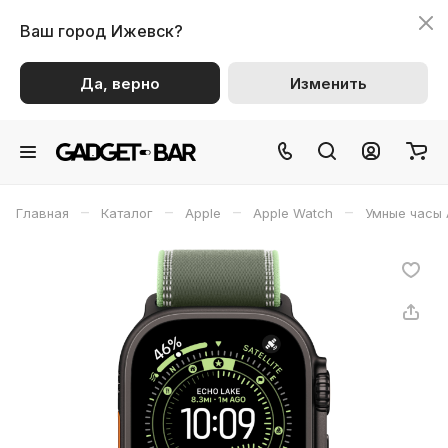
Ваш город
Ижевск?
Да, верно
Изменить
–
–
–
–
Главная
Каталог
Apple
Apple Watch
Умные часы 