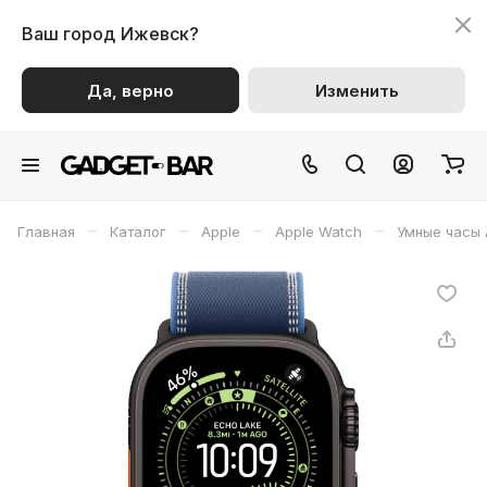
Ваш город
Ижевск?
Да, верно
Изменить
–
–
–
–
Главная
Каталог
Apple
Apple Watch
Умные часы 