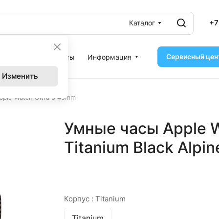
+7
Каталог
Сервисный цен
ассрочка
Контакты
Информация
Изменить
ple Watch Ultra 3 49mm
Умные часы Apple W
Titanium Black Alpin
Корпус :
Titanium
Titanium