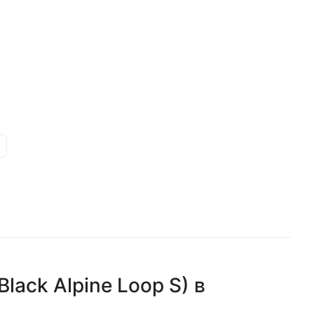
lack Alpine Loop S)
в