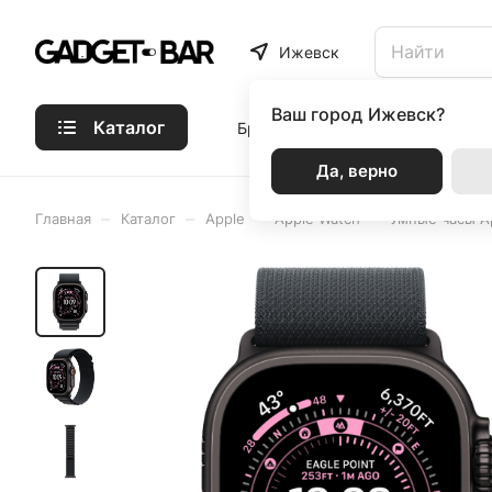
Ижевск
Ваш город
Ижевск?
Каталог
Бренды
Статьи
Акции
Р
Да, верно
–
–
–
–
Главная
Каталог
Apple
Apple Watch
Умные часы Ap