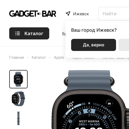
Ижевск
Ваш город
Ижевск?
Каталог
Бренды
Статьи
Акции
Р
Да, верно
–
–
–
–
Главная
Каталог
Apple
Apple Watch
Умные часы Ap