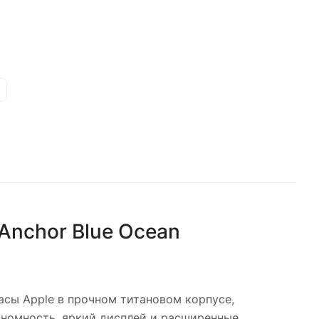
 Anchor Blue Ocean
сы Apple в прочном титановом корпусе,
ономность, яркий дисплей и расширенные