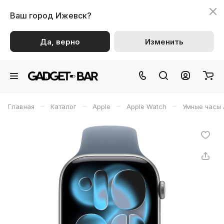
Ваш город
Ижевск?
Да, верно
Изменить
–
–
–
–
Главная
Каталог
Apple
Apple Watch
Умные часы 