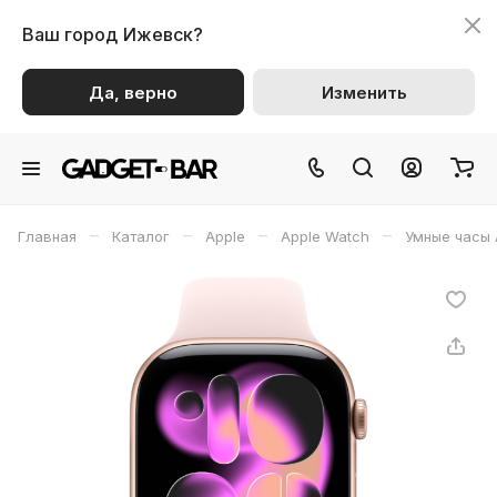
Ваш город
Ижевск?
Да, верно
Изменить
–
–
–
–
Главная
Каталог
Apple
Apple Watch
Умные часы 